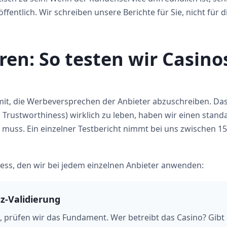
ffentlich. Wir schreiben unsere Berichte für Sie, nicht für
en: So testen wir Casino
it, die Werbeversprechen der Anbieter abzuschreiben. Das r
s, Trustworthiness) wirklich zu leben, haben wir einen stan
n muss. Ein einzelner Testbericht nimmt bei uns zwischen 1
rozess, den wir bei jedem einzelnen Anbieter anwenden:
z-Validierung
n, prüfen wir das Fundament. Wer betreibt das Casino? Gib