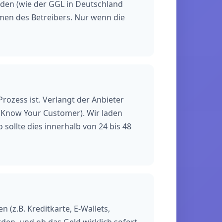
den (wie der GGL in Deutschland
men des Betreibers. Nur wenn die
Prozess ist. Verlangt der Anbieter
 (Know Your Customer). Wir laden
 sollte dies innerhalb von 24 bis 48
(z.B. Kreditkarte, E-Wallets,