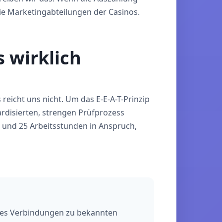
 die Marketingabteilungen der Casinos.
s wirklich
eicht uns nicht. Um das E-E-A-T-Prinzip
dardisierten, strengen Prüfprozess
5 und 25 Arbeitsstunden in Anspruch,
t es Verbindungen zu bekannten