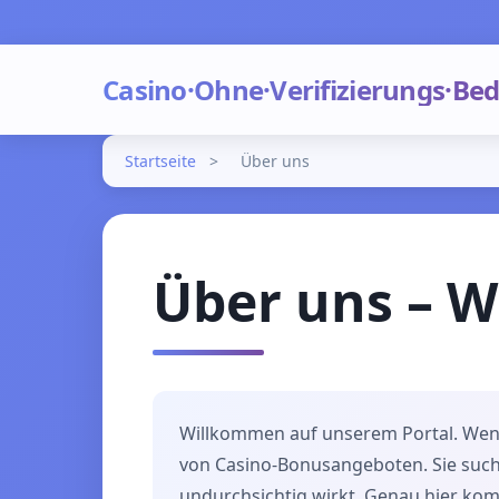
Casino·Ohne·Verifizierungs·Bed
Startseite
>
Über uns
Über uns – W
Willkommen auf unserem Portal. Wenn 
von Casino-Bonusangeboten. Sie suche
undurchsichtig wirkt. Genau hier kom