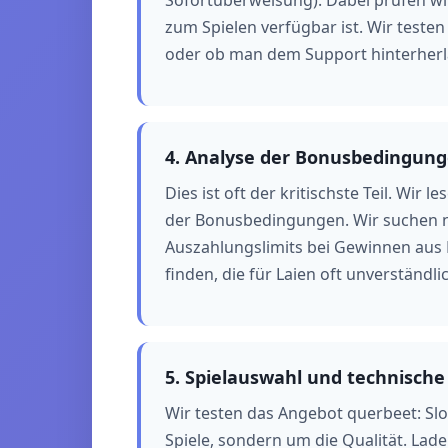
Sofortüberweisung). Dabei prüfen wir
zum Spielen verfügbar ist. Wir test
oder ob man dem Support hinterher
4. Analyse der Bonusbedingun
Dies ist oft der kritischste Teil. Wi
der Bonusbedingungen. Wir suchen na
Auszahlungslimits bei Gewinnen aus B
finden, die für Laien oft unverständli
5. Spielauswahl und technisch
Wir testen das Angebot querbeet: Slot
Spiele, sondern um die Qualität. Lad