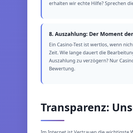
erhalten wir echte Hilfe? Sprechen 
8. Auszahlung: Der Moment de
Ein Casino-Test ist wertlos, wenn ni
Zeit. Wie lange dauert die Bearbeit
Auszahlung zu verzögern? Nur Casinos
Bewertung.
Transparenz: Uns
Im Internet ist Vertrauen die wichtigst