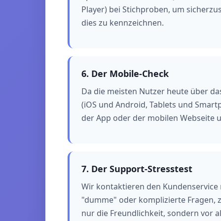
Player) bei Stichproben, um sicherz
dies zu kennzeichnen.
6. Der Mobile-Check
Da die meisten Nutzer heute über da
(iOS und Android, Tablets und Smart
der App oder der mobilen Webseite un
7. Der Support-Stresstest
Wir kontaktieren den Kundenservice m
"dumme" oder komplizierte Fragen, z
nur die Freundlichkeit, sondern vor